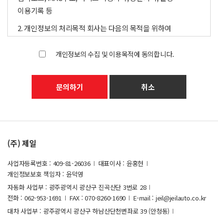
이용기록 등
2. 개인정보의 처리목적 회사는 다음의 목적을 위하여
개인정보를 처리합니다. 처리하고 있는 개인정보는 다음의
목적 이외의 용도로는 이용되지 않으며, 이용 목적이 변경되는
개인정보의 수집 및 이용목적에 동의합니다.
경우에는 개인정보 보호법 제18조에 따라 별도의 동의를 받는
등 필요한 조치를 이행할 예정입니다. 온라인 문의 서비스
운영을 위해 문의인의 신원 확인, 문의사항 확인, 문의내용의
처리를 위한 연락·통지, 처리결과 통보 등의 목적으로
개인정보를 처리합니다.
3. 개인정보의 처리 및 보유기간 회사는 법령에 따른 개인정보
(주) 제일
보유·이용기간 또는 정보주체로부터 개인정보를 수집 시에
동의 받은 개인정보 보유-이용기간 내에서 개인정보를 처리·
사업자등록번호 : 409-81-26036
대표이사 : 윤홍현
보유합니다. 온라인 문의 운영기간 동안 보유하고 있으며,
개인정보보호 책임자 : 윤덕영
이외의 다른 목적으로 사용되지 않습니다.
자동화 사업부 : 광주광역시 광산구 진곡산단 3번로 28
전화 : 062-953-1691
FAX : 070-8260-1690
E-mail : jeil@jeilauto.co.kr
4. 개인정보 수집 및 이용에 대한 동의를 거부할 권리 이용자는
대차 사업부 : 광주광역시 광산구 하남산단천변좌로 39 (안청동)
위의 개인정보 수집 및 이용에 대하여 동의하지 않을 권리를